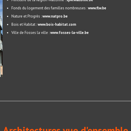
Fonds du logement des familles nombreuses :
www.flw.be
Nature et Progrès :
www.natpro.be
Bois et Habitat :
www.bois-habitat.com
Ville de Fosses la ville :
www.fosses-la-ville.be
Architectures vue d'ensemble