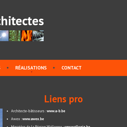
S
RÉALISATIONS
CONTACT
Liens pro
Architecte-bâtisseurs :
www.a-b.be
Awex :
www.awex.be
Ministère de la Région Wallonne :
spw.wallonie.be