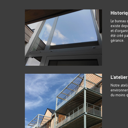
Histori
Le bureau d
existe depu
et d’organi
été créé pa
gérance.
L’atelie
Notre ateli
environnem
du moins qu