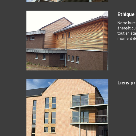
Ethique
Notre burea
énergétiqu
tout en éta
moment don
Liens p