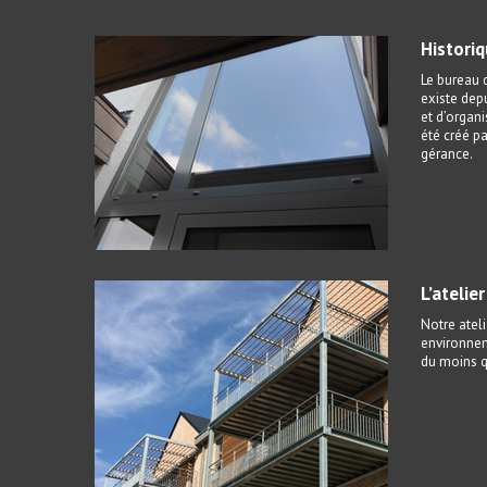
Histori
Le bureau d
existe depu
et d’organi
été créé pa
gérance.
L’atelie
Notre ateli
environnem
du moins qu