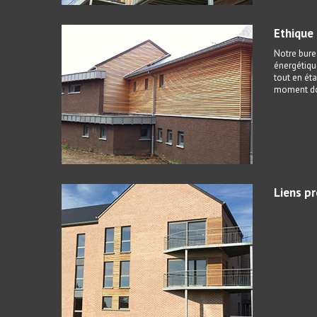
Ethique
Notre burea
énergétiqu
tout en éta
moment don
Liens p